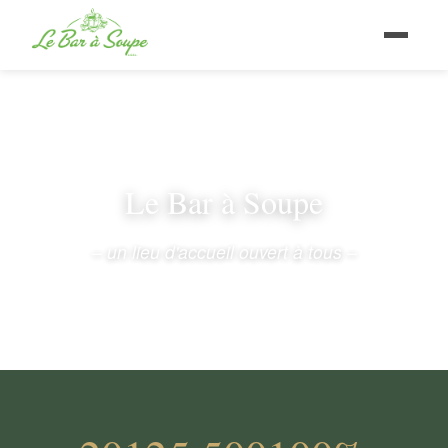
Le Bar à Soupe
– un lieu d'accueil ouvert à tous –