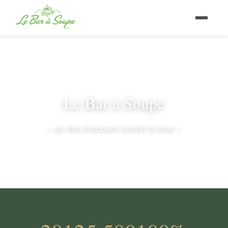
Le Bar à Soupe
– un lieu d'accueil ouvert à tous –