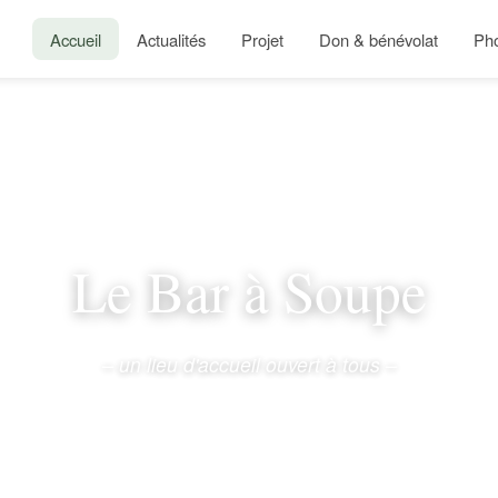
Accueil
Actualités
Projet
Don & bénévolat
Ph
Le Bar à Soupe
– un lieu d'accueil ouvert à tous –