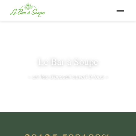
Le Bar à Soupe
– un lieu d'accueil ouvert à tous –