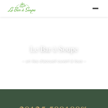
Le Bar à Soupe
– un lieu d'accueil ouvert à tous –