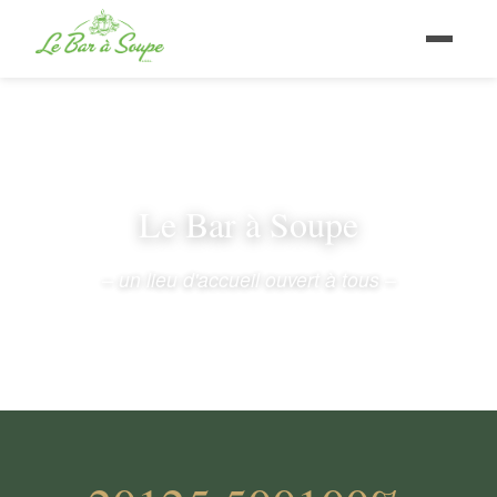
Le Bar à Soupe
– un lieu d'accueil ouvert à tous –