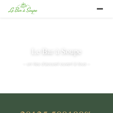
Le Bar à Soupe
– un lieu d'accueil ouvert à tous –