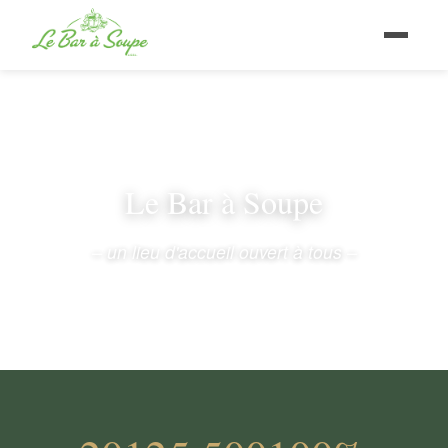
Le Bar à Soupe
– un lieu d'accueil ouvert à tous –