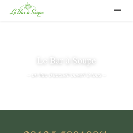
Le Bar à Soupe
– un lieu d'accueil ouvert à tous –