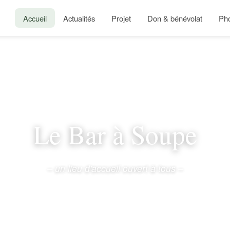
Accueil
Actualités
Projet
Don & bénévolat
Ph
Le Bar à Soupe
– un lieu d'accueil ouvert à tous –