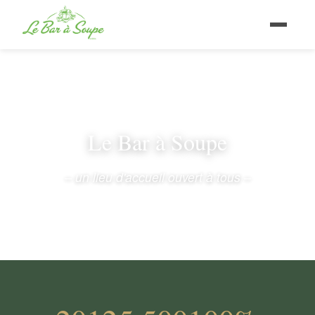
Le Bar à Soupe
– un lieu d'accueil ouvert à tous –