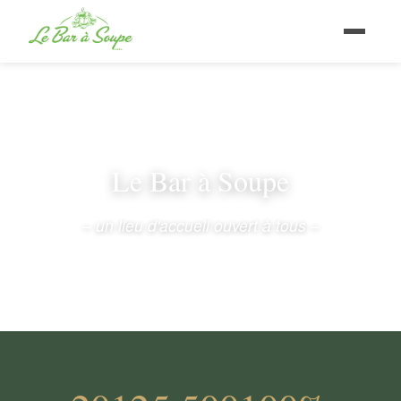
Le Bar à Soupe
– un lieu d'accueil ouvert à tous –