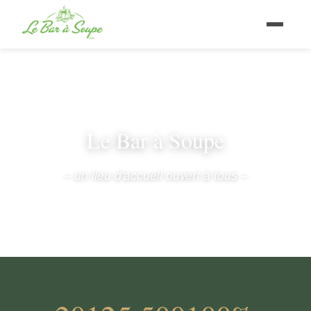
Le Bar à Soupe
– un lieu d'accueil ouvert à tous –