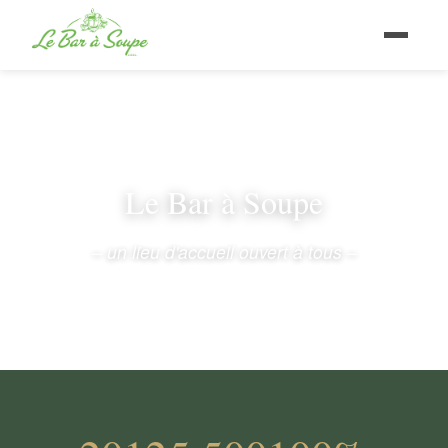
Le Bar à Soupe
– un lieu d'accueil ouvert à tous –