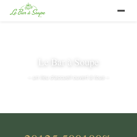
Le Bar à Soupe
– un lieu d'accueil ouvert à tous –