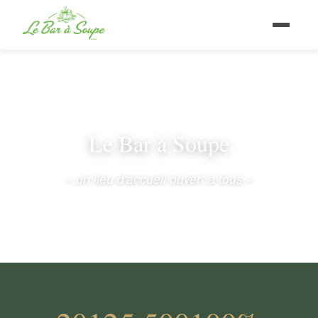
Le Bar à Soupe
– un lieu d'accueil ouvert à tous –