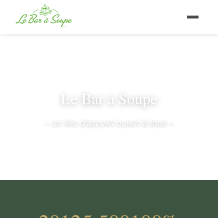
Le Bar à Soupe
– un lieu d'accueil ouvert à tous –