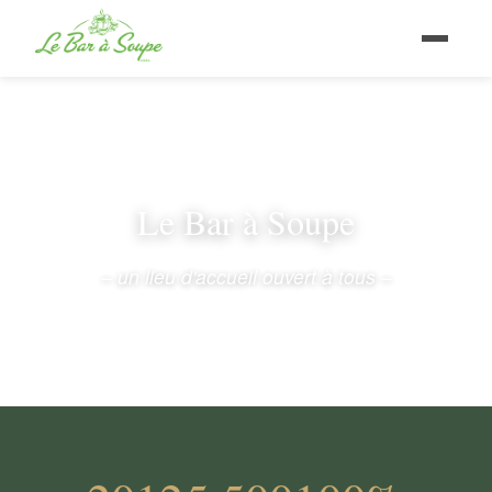
Le Bar à Soupe
– un lieu d'accueil ouvert à tous –