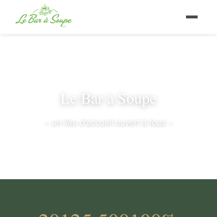
Le Bar à Soupe
– un lieu d'accueil ouvert à tous –