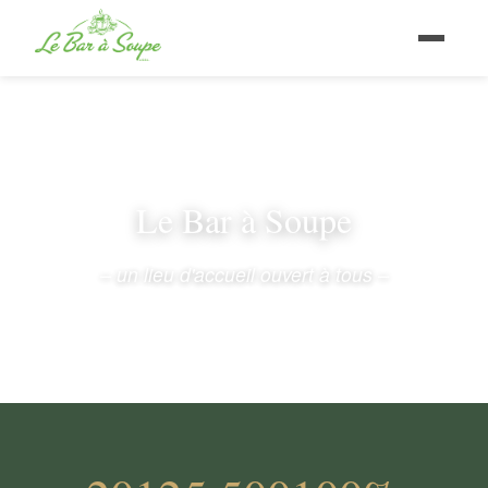
Le Bar à Soupe
– un lieu d'accueil ouvert à tous –