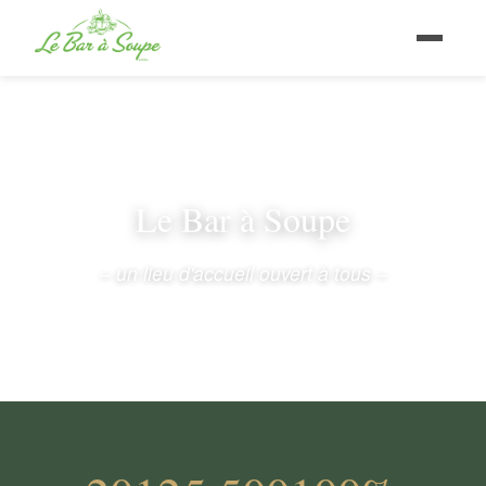
Le Bar à Soupe
– un lieu d'accueil ouvert à tous –