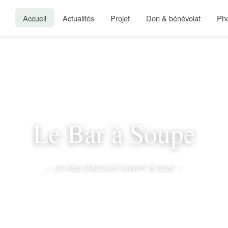
Accueil
Actualités
Projet
Don & bénévolat
Ph
Le Bar à Soupe
– un lieu d'accueil ouvert à tous –