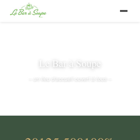
Le Bar à Soupe
– un lieu d'accueil ouvert à tous –