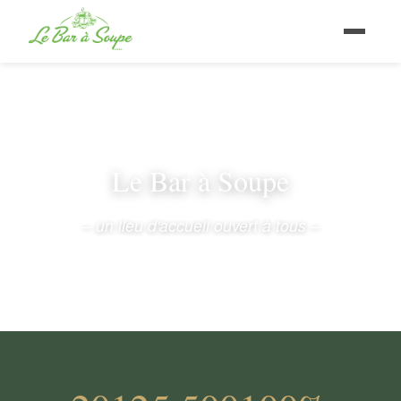
Le Bar à Soupe
– un lieu d'accueil ouvert à tous –