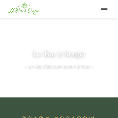
Le Bar à Soupe
– un lieu d'accueil ouvert à tous –