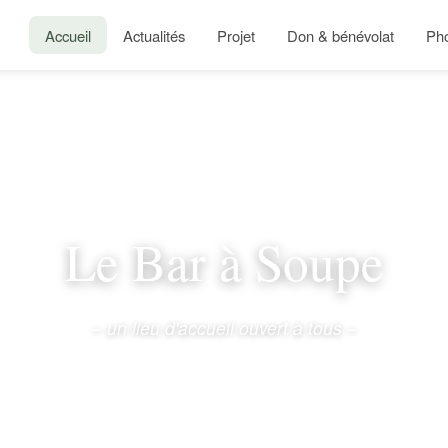
Accueil
Actualités
Projet
Don & bénévolat
Ph
Le Bar à Soupe
– un lieu d'accueil ouvert à tous –