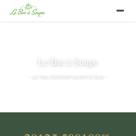
Le Bar à Soupe
– un lieu d'accueil ouvert à tous –