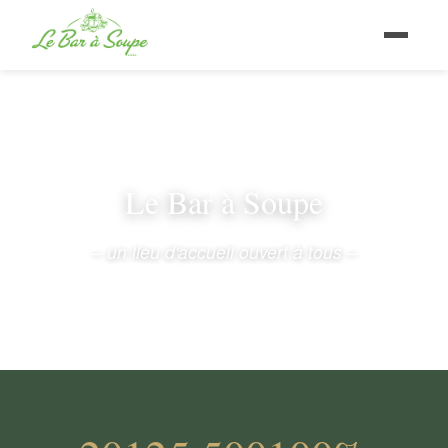
Le Bar à Soupe
– un lieu d'accueil ouvert à tous –