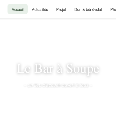
Accueil
Actualités
Projet
Don & bénévolat
Ph
Le Bar à Soupe
– un lieu d'accueil ouvert à tous –