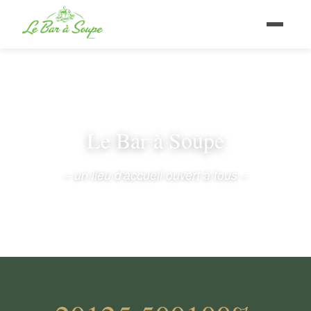
Le Bar à Soupe
– un lieu d'accueil ouvert à tous –