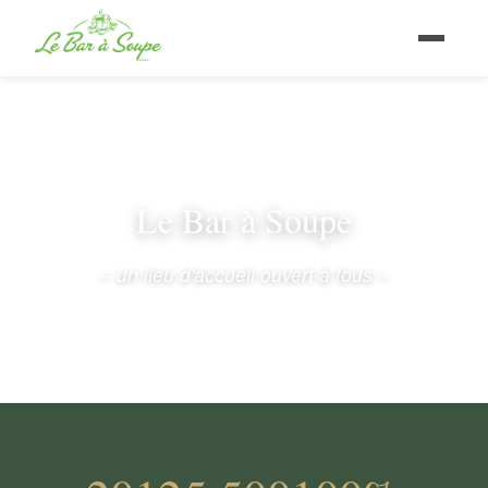
Le Bar à Soupe
– un lieu d'accueil ouvert à tous –