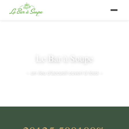
Le Bar à Soupe
– un lieu d'accueil ouvert à tous –