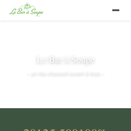
Le Bar à Soupe
– un lieu d'accueil ouvert à tous –