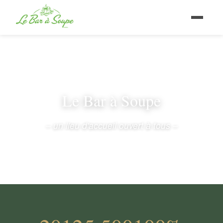
Le Bar à Soupe
– un lieu d'accueil ouvert à tous –