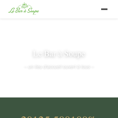
Le Bar à Soupe
– un lieu d'accueil ouvert à tous –