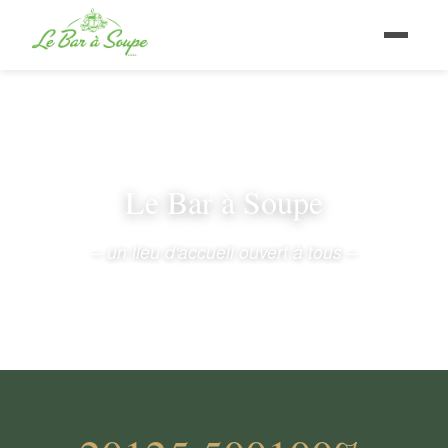
Le Bar à Soupe
– un lieu d'accueil ouvert à tous –