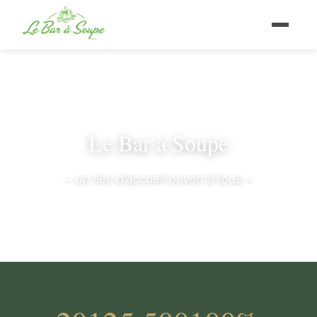
Le Bar à Soupe
– un lieu d'accueil ouvert à tous –